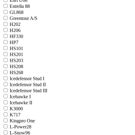
Enri U08
Estrella 88
GL868
Greentour A/S
H202
H206
HF330
HP7
HS101
HS201
HS203
HS208
HS268
Icedefensor Stud I
Icedefensor Stud II
Icedefensor Stud III
Icehawke I
Icehawke II
K3000
K717
Kingpro One
L-Power28
L-Snow96