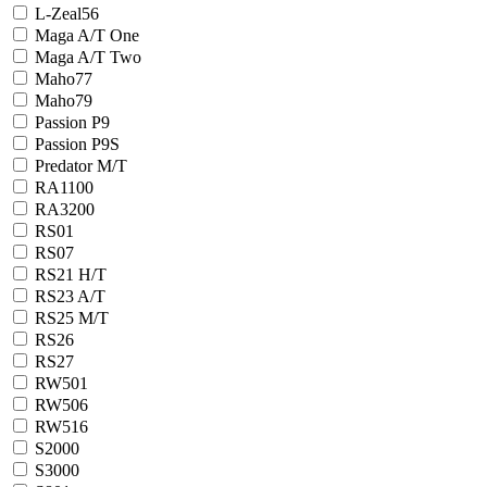
L-Zeal56
Maga A/T One
Maga A/T Two
Maho77
Maho79
Passion P9
Passion P9S
Predator M/T
RA1100
RA3200
RS01
RS07
RS21 H/T
RS23 A/T
RS25 M/T
RS26
RS27
RW501
RW506
RW516
S2000
S3000