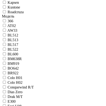
Kapsen
Kustone
Roadcruza
Модель
366
AT02
AW33
BL512
BL513
BL517
BL522
BL600
BM638R
BM919
BO642
BR922
Colo H01
Colo H02
Conquewind R/T
Dias Zero
Drak M/T
E300