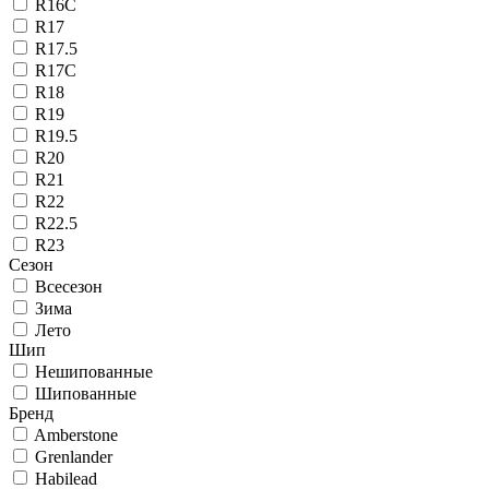
R16C
R17
R17.5
R17C
R18
R19
R19.5
R20
R21
R22
R22.5
R23
Сезон
Всесезон
Зима
Лето
Шип
Нешипованные
Шипованные
Бренд
Amberstone
Grenlander
Habilead