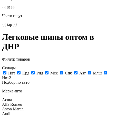
{{ st }}
Часто ищут
{{ tap }}
Легковые шины оптом в
ДНР
Фильтр товаров
Склады
Нвт
Крд
Рнд
Мск
Спб
Азт
Млш
Нвт2
Подбор по авто
Марка авто
Acura
Alfa Romeo
Aston Martin
Audi