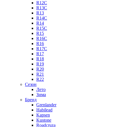
R12C
R13C
R13
R14C
R14
R15C
R15
R16C
R16
R17C
R17
R18
R19
R20
R21
R22
Сезон
Лето
Зима
Бренд
Grenlander
Habilead
Kapsen
Kustone
Roadcruza