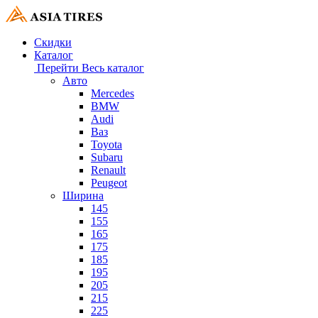
Скидки
Каталог
Перейти
Весь каталог
Авто
Mercedes
BMW
Audi
Ваз
Toyota
Subaru
Renault
Peugeot
Ширина
145
155
165
175
185
195
205
215
225