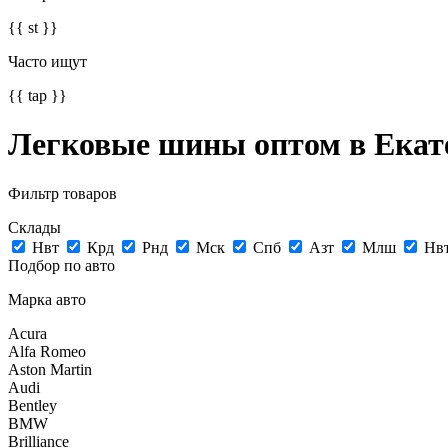
{{ st }}
Часто ищут
{{ tap }}
Легковые шины оптом в Екат
Фильтр товаров
Склады
Нвт
Крд
Рнд
Мск
Спб
Азт
Млш
Нв
Подбор по авто
Марка авто
Acura
Alfa Romeo
Aston Martin
Audi
Bentley
BMW
Brilliance