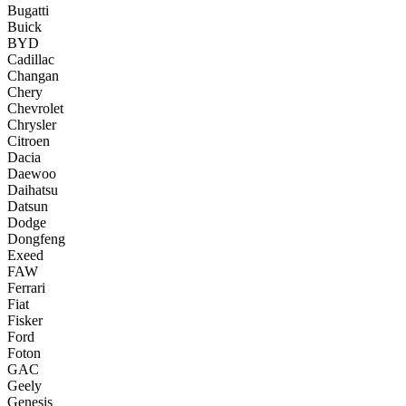
Bugatti
Buick
BYD
Cadillac
Changan
Chery
Chevrolet
Chrysler
Citroen
Dacia
Daewoo
Daihatsu
Datsun
Dodge
Dongfeng
Exeed
FAW
Ferrari
Fiat
Fisker
Ford
Foton
GAC
Geely
Genesis