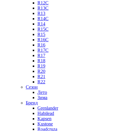
R12C
R13C
R13
R14C
R14
R15C
R15
R16C
R16
R17C
R17
R18
R19
R20
R21
R22
Сезон
Лето
Зима
Бренд
Grenlander
Habilead
Kapsen
Kustone
Roadcruza