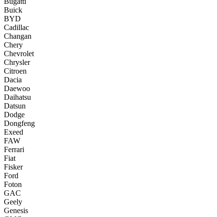
Bugatti
Buick
BYD
Cadillac
Changan
Chery
Chevrolet
Chrysler
Citroen
Dacia
Daewoo
Daihatsu
Datsun
Dodge
Dongfeng
Exeed
FAW
Ferrari
Fiat
Fisker
Ford
Foton
GAC
Geely
Genesis