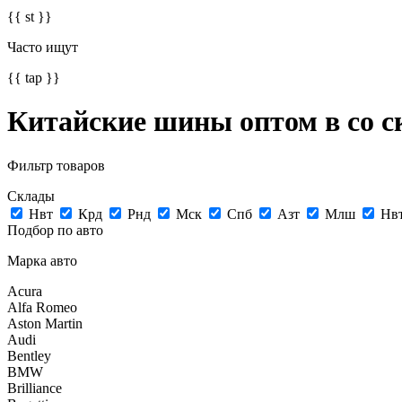
{{ st }}
Часто ищут
{{ tap }}
Китайские шины оптом в со с
Фильтр товаров
Склады
Нвт
Крд
Рнд
Мск
Спб
Азт
Млш
Нв
Подбор по авто
Марка авто
Acura
Alfa Romeo
Aston Martin
Audi
Bentley
BMW
Brilliance