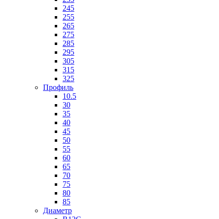
245
255
265
275
285
295
305
315
325
Профиль
10.5
30
35
40
45
50
55
60
65
70
75
80
85
Диаметр