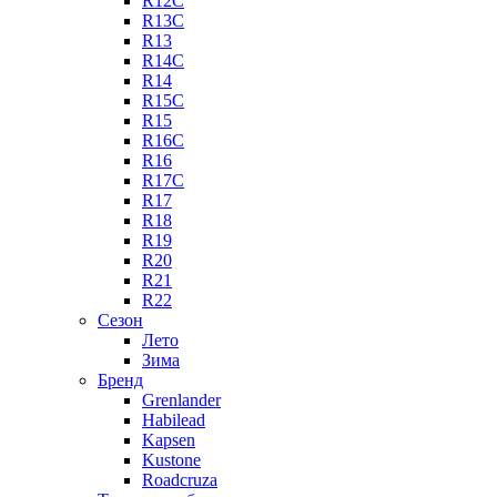
R12C
R13C
R13
R14C
R14
R15C
R15
R16C
R16
R17C
R17
R18
R19
R20
R21
R22
Сезон
Лето
Зима
Бренд
Grenlander
Habilead
Kapsen
Kustone
Roadcruza