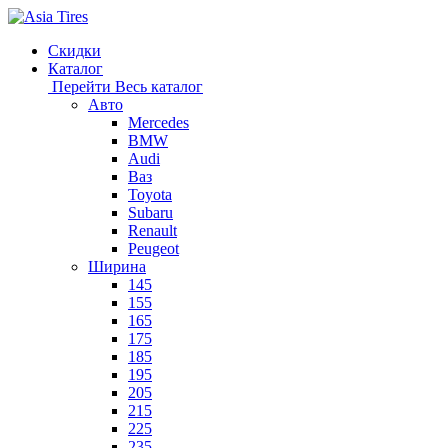
Скидки
Каталог
Перейти
Весь каталог
Авто
Mercedes
BMW
Audi
Ваз
Toyota
Subaru
Renault
Peugeot
Ширина
145
155
165
175
185
195
205
215
225
235