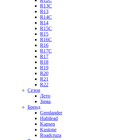
R12C
R13C
R13
R14C
R14
R15C
R15
R16C
R16
R17C
R17
R18
R19
R20
R21
R22
Сезон
Лето
Зима
Бренд
Grenlander
Habilead
Kapsen
Kustone
Roadcruza