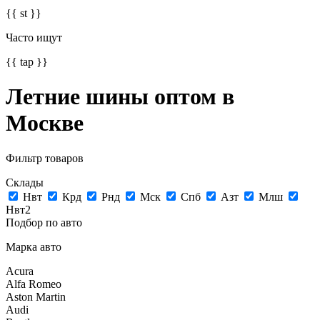
{{ st }}
Часто ищут
{{ tap }}
Летние шины оптом в
Москве
Фильтр товаров
Склады
Нвт
Крд
Рнд
Мск
Спб
Азт
Млш
Нвт2
Подбор по авто
Марка авто
Acura
Alfa Romeo
Aston Martin
Audi