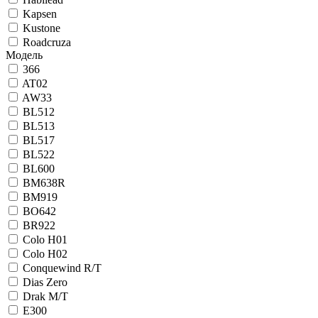
Kapsen
Kustone
Roadcruza
Модель
366
AT02
AW33
BL512
BL513
BL517
BL522
BL600
BM638R
BM919
BO642
BR922
Colo H01
Colo H02
Conquewind R/T
Dias Zero
Drak M/T
E300