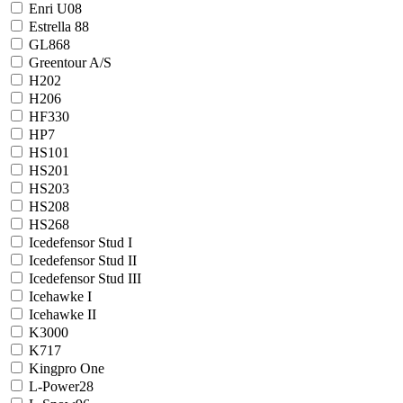
Enri U08
Estrella 88
GL868
Greentour A/S
H202
H206
HF330
HP7
HS101
HS201
HS203
HS208
HS268
Icedefensor Stud I
Icedefensor Stud II
Icedefensor Stud III
Icehawke I
Icehawke II
K3000
K717
Kingpro One
L-Power28