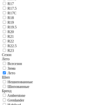
R17
R17.5
R17C
R18
R19
R19.5
R20
R21
R22
R22.5
R23
Сезон
Лето
Всесезон
Зима
Лето
Шип
Нешипованные
Шипованные
Бренд
Amberstone
Grenlander
Habilead