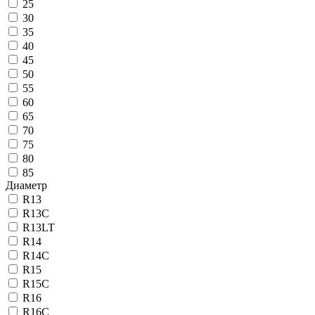
25
30
35
40
45
50
55
60
65
70
75
80
85
Диаметр
R13
R13C
R13LT
R14
R14C
R15
R15C
R16
R16C