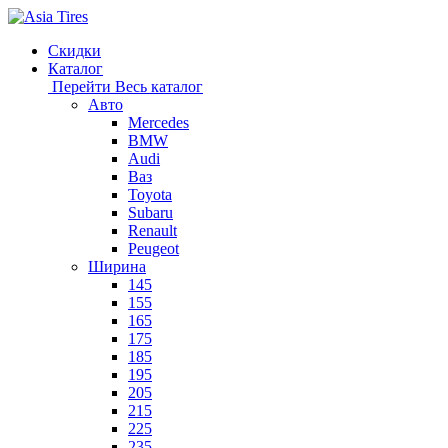
Скидки
Каталог
Перейти
Весь каталог
Авто
Mercedes
BMW
Audi
Ваз
Toyota
Subaru
Renault
Peugeot
Ширина
145
155
165
175
185
195
205
215
225
235