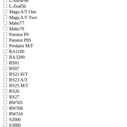
L-Snow96
L-Zeal56
Maga A/T One
Maga A/T Two
Maho77
Maho79
Passion P9
Passion P9S
Predator M/T
RA1100
RA3200
RS01
RS07
RS21 H/T
RS23 A/T
RS25 M/T
RS26
RS27
RW501
RW506
RW516
S2000
S3000