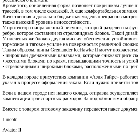
Кроме того, обновленная форма позволяет покрышкам лучше п
трассой, в том числе скользкой. А еще комфортабельная зимня
Качественная и довольно бюджетная модель прекрасно смотрит
также высокий уровень износостойкости.
У протектора направленный рисунок, который разделен на фун
ребро, которое составили из стреловидных блоков. Такой диза
У плечевых же блоков другая миссия: обеспечение устойчивос
тормозное и тяговое усилие на поверхностях различной сложно
Таким образом, шины Grenlander IceHawke II могут похвастатьс
• широкими дренажными канавками, которые снижают риск ско
• жесткими блоками по краям, повышающими точность и устой
• стреловидными широкими блоками, расположенными по цент
В каждом городе присутствия компании «Азия Тайрс» работает 
указан в процессе оформления заказа. Если нужно привезти тов
Если в вашем городе нет нашего склада, отправка осуществля
компенсация транспортных расходов. За подробностями обращ
Вместе с товаром оптовому заказчику передается пакет докумен
Lincoln
Aviator II