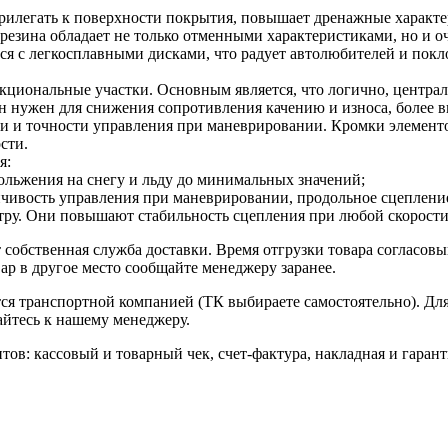
рилегать к поверхности покрытия, повышает дренажные характ
я резина обладает не только отменными характеристиками, но и 
ся с легкосплавными дисками, что радует автолюбителей и пок
кциональные участки. Основным является, что логично, централ
йн нужен для снижения сопротивления качению и износа, более 
ти и точности управления при маневрировании. Кромки элемент
сти.
я:
льжения на снегу и льду до минимальных значений;
чивость управления при маневрировании, продольное сцепление
ру. Они повышают стабильность сцепления при любой скорости
собственная служба доставки. Время отгрузки товара согласовы
ар в другое место сообщайте менеджеру заранее.
ется транспортной компанией (ТК выбираете самостоятельно). Д
айтесь к нашему менеджеру.
тов: кассовый и товарный чек, счет-фактура, накладная и гаран