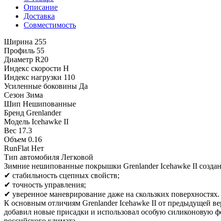
Описание
Доставка
Совместимость
Ширина
255
Профиль
55
Диаметр
R20
Индекс скорости
H
Индекс нагрузки
110
Усиленные боковины
Да
Сезон
Зима
Шип
Нешипованные
Бренд
Grenlander
Модель
Icehawke II
Вес
17.3
Объем
0.16
RunFlat
Нет
Тип автомобиля
Легковой
Зимние нешипованные покрышки Grenlander Icehawke II создан
✔ стабильность сцепных свойств;
✔ точность управления;
✔ уверенное маневрирование даже на скользких поверхностях.
К основным отличиям Grenlander Icehawke II от предыдущей в
добавил новые присадки и использовал особую силиконовую фор
российского климата.