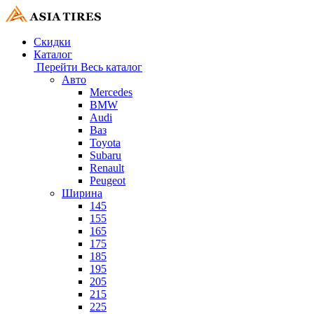
Скидки
Каталог
Перейти
Весь каталог
Авто
Mercedes
BMW
Audi
Ваз
Toyota
Subaru
Renault
Peugeot
Ширина
145
155
165
175
185
195
205
215
225