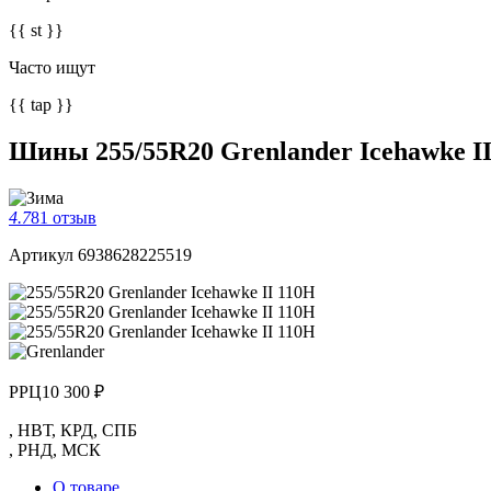
{{ st }}
Часто ищут
{{ tap }}
Шины 255/55R20 Grenlander Icehawke I
4.7
81 отзыв
Артикул 6938628225519
РРЦ
10 300 ₽
,
НВТ
,
КРД
,
СПБ
,
РНД
,
МСК
О товаре