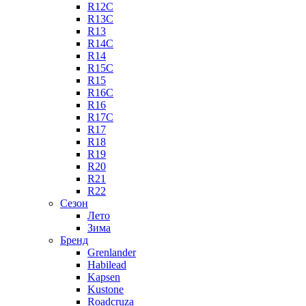
R12C
R13C
R13
R14C
R14
R15C
R15
R16C
R16
R17C
R17
R18
R19
R20
R21
R22
Сезон
Лето
Зима
Бренд
Grenlander
Habilead
Kapsen
Kustone
Roadcruza