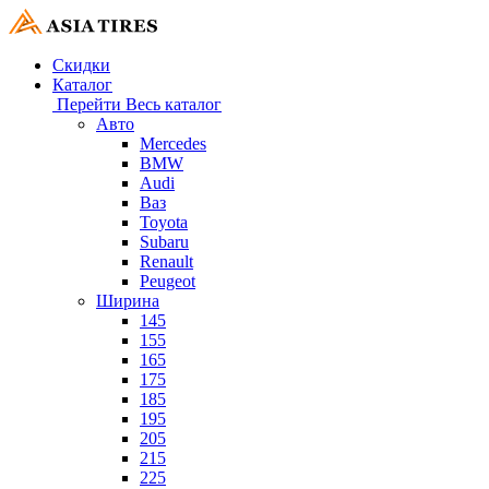
Скидки
Каталог
Перейти
Весь каталог
Авто
Mercedes
BMW
Audi
Ваз
Toyota
Subaru
Renault
Peugeot
Ширина
145
155
165
175
185
195
205
215
225