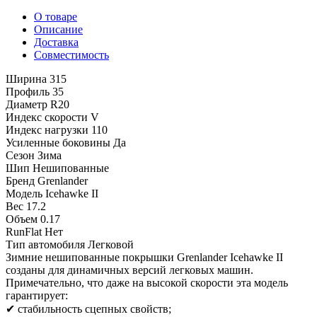
О товаре
Описание
Доставка
Совместимость
Ширина
315
Профиль
35
Диаметр
R20
Индекс скорости
V
Индекс нагрузки
110
Усиленные боковины
Да
Сезон
Зима
Шип
Нешипованные
Бренд
Grenlander
Модель
Icehawke II
Вес
17.2
Объем
0.17
RunFlat
Нет
Тип автомобиля
Легковой
Зимние нешипованные покрышки Grenlander Icehawke II
созданы для динамичных версий легковых машин.
Примечательно, что даже на высокой скорости эта модель
гарантирует:
✔ стабильность сцепных свойств;