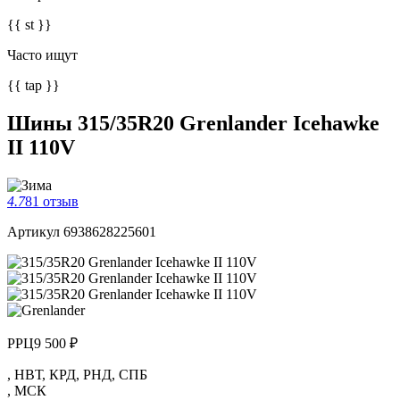
{{ st }}
Часто ищут
{{ tap }}
Шины 315/35R20 Grenlander Icehawke
II 110V
4.7
81 отзыв
Артикул 6938628225601
РРЦ
9 500 ₽
,
НВТ
,
КРД
,
РНД
,
СПБ
,
МСК