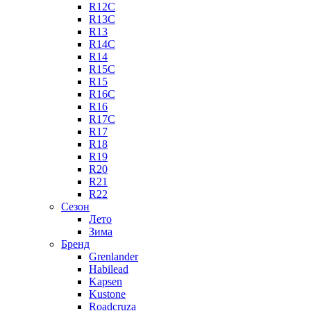
R12C
R13C
R13
R14C
R14
R15C
R15
R16C
R16
R17C
R17
R18
R19
R20
R21
R22
Сезон
Лето
Зима
Бренд
Grenlander
Habilead
Kapsen
Kustone
Roadcruza