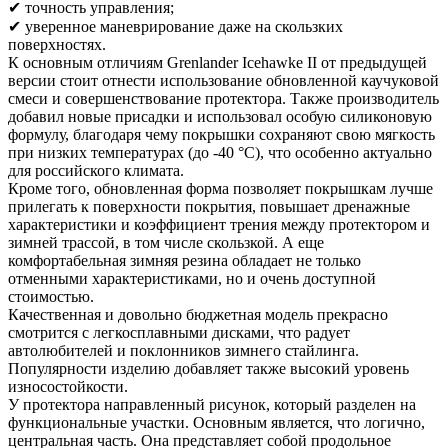
✔ точность управления;
✔ уверенное маневрирование даже на скользких
поверхностях.
К основным отличиям Grenlander Icehawke II от предыдущей
версии стоит отнести использование обновленной каучуковой
смеси и совершенствование протектора. Также производитель
добавил новые присадки и использовал особую силиконовую
формулу, благодаря чему покрышки сохраняют свою мягкость
при низких температурах (до -40 °С), что особенно актуально
для российского климата.
Кроме того, обновленная форма позволяет покрышкам лучше
прилегать к поверхности покрытия, повышает дренажные
характеристики и коэффициент трения между протектором и
зимней трассой, в том числе скользкой. А еще
комфортабельная зимняя резина обладает не только
отменными характеристиками, но и очень доступной
стоимостью.
Качественная и довольно бюджетная модель прекрасно
смотрится с легкосплавными дисками, что радует
автолюбителей и поклонников зимнего стайлинга.
Популярности изделию добавляет также высокий уровень
износостойкости.
У протектора направленный рисунок, который разделен на
функциональные участки. Основным является, что логично,
центральная часть. Она представляет собой продольное