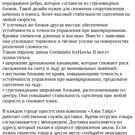
неразрывное ребро, которое составили из стреловидных
блоков. Такой дизайн нужен для снижения сопротивления
качению и износа, более высокой стабильности сцепления на
любой скорости.
У плечевых же блоков другая миссия: обеспечение
устойчивости и точности управления при маневрировании.
Кромки элементов длинные и высокие. Вместе с ламелями
они усиливают тормозное и тяговое усилие на поверхностях
различной сложности.
Таким образом, шины Grenlander IceHawke II могут
похвастаться:
• широкими дренажными канавками, которые снижают риск
скольжения на снегу и льду до минимальных значений;
• жесткими блоками по краям, повышающими точность и
устойчивость управления при маневрировании, продольное
сцепление на льду;
• стреловидными широкими блоками, расположенными по
центру. Они повышают стабильность сцепления при любой
скорости и снижают износ.
В каждом городе присутствия компании «Азия Тайрс»
работает собственная служба доставки. Время отгрузки товара
согласовывается с менеджером. Доставка выполняется по
адресу, который указан в процессе оформления заказа. Если
нужно привезти товар в другое место сообщайте менеджеру