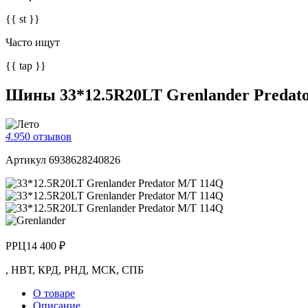
{{ st }}
Часто ищут
{{ tap }}
Шины 33*12.5R20LT Grenlander Predat
4.9
50 отзывов
Артикул 6938628240826
РРЦ
14 400 ₽
,
НВТ
,
КРД
,
РНД
,
МСК
,
СПБ
О товаре
Описание