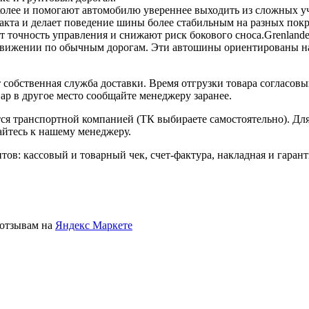
 колее и помогают автомобилю увереннее выходить из сложных уч
акта и делает поведение шины более стабильным на разных пок
 точность управления и снижают риск бокового сноса.Grenlander
ри движении по обычным дорогам. Эти автошины ориентированы н
собственная служба доставки. Время отгрузки товара согласовы
ар в другое место сообщайте менеджеру заранее.
ется транспортной компанией (ТК выбираете самостоятельно). Д
айтесь к нашему менеджеру.
тов: кассовый и товарный чек, счет-фактура, накладная и гаран
отзывам на
Яндекс Маркете