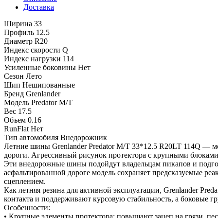
Доставка
Ширина
33
Профиль
12.5
Диаметр
R20
Индекс скорости
Q
Индекс нагрузки
114
Усиленные боковины
Нет
Сезон
Лето
Шип
Нешипованные
Бренд
Grenlander
Модель
Predator M/T
Вес
17.5
Объем
0.16
RunFlat
Нет
Тип автомобиля
Внедорожник
Летние шины Grenlander Predator M/T 33*12.5 R20LT 114Q — мо
дороги. Агрессивный рисунок протектора с крупными блоками 
Эти внедорожные шины подойдут владельцам пикапов и подго
асфальтированной дороге модель сохраняет предсказуемые реак
сцеплением.
Как летняя резина для активной эксплуатации, Grenlander Pre
контакта и поддерживают курсовую стабильность, а боковые г
Особенности:
• Крупные элементы протектора: повышают зацеп на грязи, пес