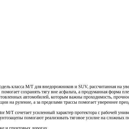
дель класса M/T для внедорожников и SUV, рассчитанная на уве
помогает сохранять тягу вне асфальта, а продуманная форма пл
товленных автомобилей, которым важны проходимость, прочнос
ции на руление, а за пределами трассы помогает увереннее пре
dator M/T сочетает усиленный характер протектора с рабочей у
рунтозацепы помогают реализовать тяговое усилие на сложных п
ке и грунтовых дорогах.