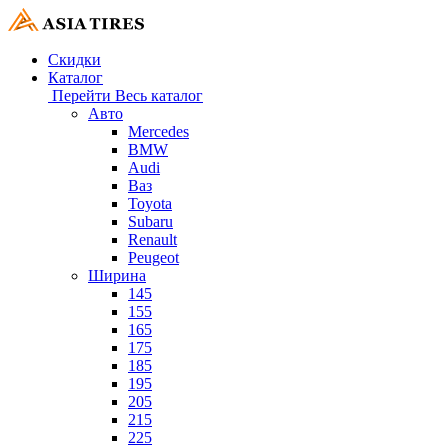
Скидки
Каталог
Перейти
Весь каталог
Авто
Mercedes
BMW
Audi
Ваз
Toyota
Subaru
Renault
Peugeot
Ширина
145
155
165
175
185
195
205
215
225