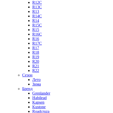
R12C
R13C
R13
R14C
R14
R15C
R15
R16C
R16
R17C
R17
R18
R19
R20
R21
R22
Сезон
Лето
Зима
Бренд
Grenlander
Habilead
Kapsen
Kustone
Roadcruza