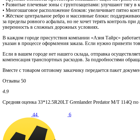
• Развитые плечевые зоны с грунтозацепами: улучшают тягу в
• Многошаговое расположение блоков: увеличивает пятно конт
• Жёсткое центральное ребро и массивные блоки: поддерживают
за пределы ровного асфальта, но не хочет терять контроль п
уверенность в сложных дорожных условиях.
В каждом городе присутствия компании «Азия Тайрс» работает 
указан в процессе оформления заказа. Если нужно привезти тов
Если в вашем городе нет нашего склада, отправка осуществля
компенсация транспортных расходов. За подробностями обращ
Вместе с товаром оптовому заказчику передается пакет докумен
Отзывы
50
4.9
Средняя оценка
33*12.5R20LT Grenlander Predator M/T 114Q
по 
44
6