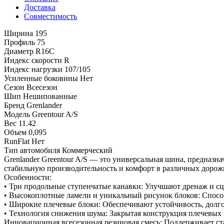
Доставка
Совместимость
Ширина
195
Профиль
75
Диаметр
R16C
Индекс скорости
R
Индекс нагрузки
107/105
Усиленные боковины
Нет
Сезон
Всесезон
Шип
Нешипованные
Бренд
Grenlander
Модель
Greentour A/S
Вес
11.42
Объем
0,095
RunFlat
Нет
Тип автомобиля
Коммерческий
Grenlander Greentour A/S — это универсальная шина, предназ
стабильную производительность и комфорт в различных дорож
Особенности:
• Три продольные ступенчатые канавки: Улучшают дренаж и сц
• Высокоплотные ламели и уникальный рисунок блоков: Спосо
• Широкие плечевые блоки: Обеспечивают устойчивость, долг
• Технология снижения шума: Закрытая конструкция плечевых
Инновационная всесезонная резиновая смесь: Поддерживает ст