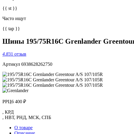
{{ st }}
Часто ищут
{{ tap }}
Шины 195/75R16C Grenlander Greentour
4.8
31 отзыв
Артикул 6938628262750
РРЦ
6 400 ₽
,
КРД
,
НВТ
,
РНД
,
МСК
,
СПБ
О товаре
Описание