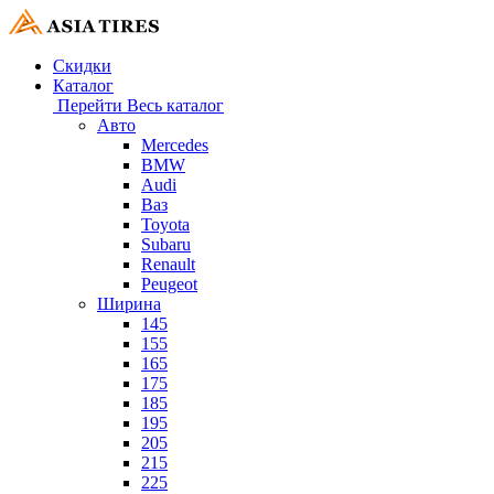
Скидки
Каталог
Перейти
Весь каталог
Авто
Mercedes
BMW
Audi
Ваз
Toyota
Subaru
Renault
Peugeot
Ширина
145
155
165
175
185
195
205
215
225