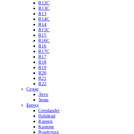
R12C
R13C
R13
R14C
R14
R15C
R15
R16C
R16
R17C
R17
R18
R19
R20
R21
R22
Сезон
Лето
Зима
Бренд
Grenlander
Habilead
Kapsen
Kustone
Roadcruza