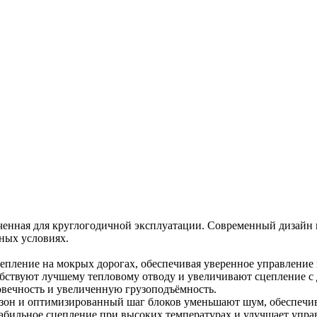
наченная для круглогодичной эксплуатации. Современный дизай
ных условиях.
епление на мокрых дорогах, обеспечивая уверенное управление
бствуют лучшему тепловому отводу и увеличивают сцепление с 
овечность и увеличенную грузоподъёмность.
 зон и оптимизированный шаг блоков уменьшают шум, обеспечи
абильное сцепление при высоких температурах и улучшает упра