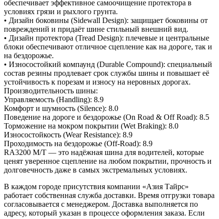
обеспечивает эффективное самоочищение протектора в
условиях грязи и рыхлого грунта.
• Дизайн боковины (Sidewall Design): защищает боковины от
повреждений и придаёт шине стильный внешний вид.
• Дизайн протектора (Tread Design): плечевые и центральные
блоки обеспечивают отличное сцепление как на дороге, так и
на бездорожье.
• Износостойкий компаунд (Durable Compound): специальный
состав резины продлевает срок службы шины и повышает её
устойчивость к порезам и износу на неровных дорогах.
Производительность шины:
Управляемость (Handling): 8.9
Комфорт и шумность (Silence): 8.0
Поведение на дороге и бездорожье (On Road & Off Road): 8.5
Торможение на мокром покрытии (Wet Braking): 8.0
Износостойкость (Wear Resistance): 8.9
Проходимость на бездорожье (Off-Road): 8.9
RA3200 M/T — это надёжная шина для водителей, которые
ценят уверенное сцепление на любом покрытии, прочность и
долговечность даже в самых экстремальных условиях.
В каждом городе присутствия компании «Азия Тайрс»
работает собственная служба доставки. Время отгрузки товара
согласовывается с менеджером. Доставка выполняется по
адресу, который указан в процессе оформления заказа. Если