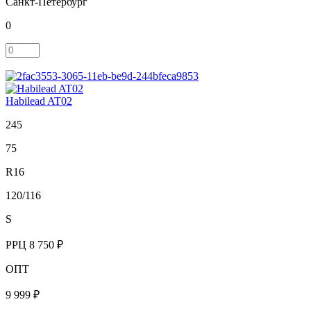
Санкт-Петербург
0
Habilead AT02
245
75
R16
120/116
S
РРЦ
8 750 ₽
ОПТ
9 999 ₽