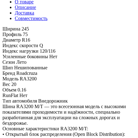
О товаре
Описание
Доставка
Совместимость
Ширина
245
Профиль
75
Диаметр
R16
Индекс скорости
Q
Индекс нагрузки
120/116
Усиленные боковины
Нет
Сезон
Лето
Шип
Нешипованные
Бренд
Roadcruza
Модель
RA3200
Вес
20
Объем
0.16
RunFlat
Нет
Тип автомобиля
Внедорожник
Шина RA3200 M/T — это всесезонная модель с высокими
показателями проходимости и надёжности, специально
разработанная для эксплуатации на сложных дорогах и
бездорожье.
Основные характеристики RA3200 M/T:
• Открытый блок распределения (Open Block Distribution):