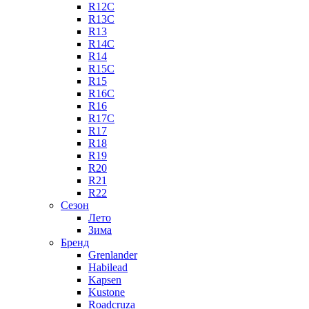
R12C
R13C
R13
R14C
R14
R15C
R15
R16C
R16
R17C
R17
R18
R19
R20
R21
R22
Сезон
Лето
Зима
Бренд
Grenlander
Habilead
Kapsen
Kustone
Roadcruza