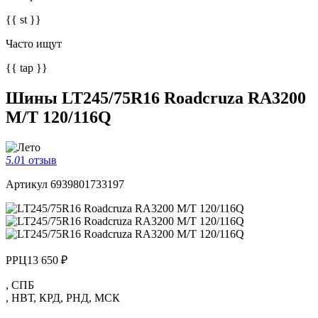
{{ st }}
Часто ищут
{{ tap }}
Шины LT245/75R16 Roadcruza RA3200
M/T 120/116Q
5.0
1 отзыв
Артикул 6939801733197
РРЦ
13 650 ₽
,
СПБ
,
НВТ
,
КРД
,
РНД
,
МСК