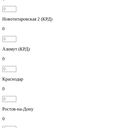
Новотитаровская 2 (КРД)
0
Азимут (КРД)
0
Краснодар
0
Ростов-на-Дону
0