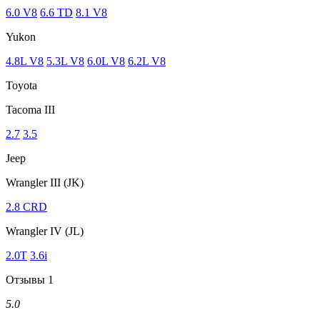
6.0 V8
6.6 TD
8.1 V8
Yukon
4.8L V8
5.3L V8
6.0L V8
6.2L V8
Toyota
Tacoma III
2.7
3.5
Jeep
Wrangler III (JK)
2.8 CRD
Wrangler IV (JL)
2.0T
3.6i
Отзывы
1
5.0