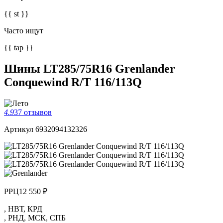
{{ st }}
Часто ищут
{{ tap }}
Шины LT285/75R16 Grenlander
Conquewind R/T 116/113Q
4.9
37 отзывов
Артикул 6932094132326
РРЦ
12 550 ₽
,
НВТ
,
КРД
,
РНД
,
МСК
,
СПБ