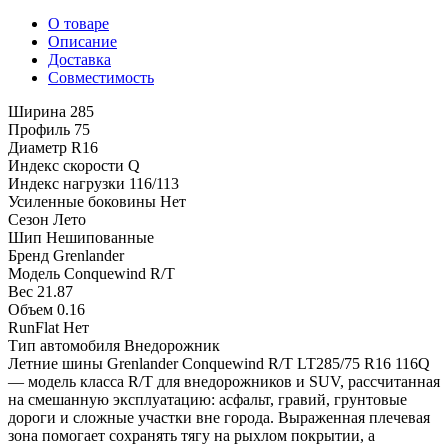
О товаре
Описание
Доставка
Совместимость
Ширина
285
Профиль
75
Диаметр
R16
Индекс скорости
Q
Индекс нагрузки
116/113
Усиленные боковины
Нет
Сезон
Лето
Шип
Нешипованные
Бренд
Grenlander
Модель
Conquewind R/T
Вес
21.87
Объем
0.16
RunFlat
Нет
Тип автомобиля
Внедорожник
Летние шины Grenlander Conquewind R/T LT285/75 R16 116Q
— модель класса R/T для внедорожников и SUV, рассчитанная
на смешанную эксплуатацию: асфальт, гравий, грунтовые
дороги и сложные участки вне города. Выраженная плечевая
зона помогает сохранять тягу на рыхлом покрытии, а