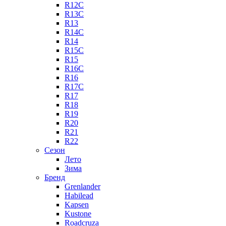
R12C
R13C
R13
R14C
R14
R15C
R15
R16C
R16
R17C
R17
R18
R19
R20
R21
R22
Сезон
Лето
Зима
Бренд
Grenlander
Habilead
Kapsen
Kustone
Roadcruza