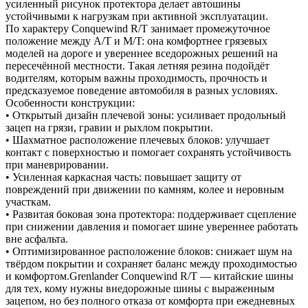
усиленный рисунок протектора делает автошины
устойчивыми к нагрузкам при активной эксплуатации.
По характеру Conquewind R/T занимает промежуточное
положение между A/T и M/T: она комфортнее грязевых
моделей на дороге и увереннее вседорожных решений на
пересечённой местности. Такая летняя резина подойдёт
водителям, которым важны проходимость, прочность и
предсказуемое поведение автомобиля в разных условиях.
Особенности конструкции:
• Открытый дизайн плечевой зоны: усиливает продольный
зацеп на грязи, гравии и рыхлом покрытии.
• Шахматное расположение плечевых блоков: улучшает
контакт с поверхностью и помогает сохранять устойчивость
при маневрировании.
• Усиленная каркасная часть: повышает защиту от
повреждений при движении по камням, колее и неровным
участкам.
• Развитая боковая зона протектора: поддерживает сцепление
при снижении давления и помогает шине увереннее работать
вне асфальта.
• Оптимизированное расположение блоков: снижает шум на
твёрдом покрытии и сохраняет баланс между проходимостью
и комфортом.Grenlander Conquewind R/T — китайские шины
для тех, кому нужны внедорожные шины с выраженным
зацепом, но без полного отказа от комфорта при ежедневных