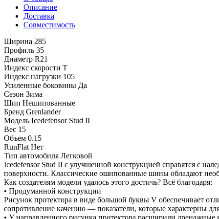
Описание
Доставка
Совместимость
Ширина
285
Профиль
35
Диаметр
R21
Индекс скорости
T
Индекс нагрузки
105
Усиленные боковины
Да
Сезон
Зима
Шип
Нешипованные
Бренд
Grenlander
Модель
Icedefensor Stud II
Вес
15
Объем
0.15
RunFlat
Нет
Тип автомобиля
Легковой
Icedefensor Stud II с улучшенной конструкцией справятся с нал
поверхности. Классические ошипованные шины обладают необ
Как создателям модели удалось этого достичь? Всё благодаря:
• Продуманной конструкции
Рисунок протектора в виде большой буквы V обеспечивает отли
сопротивление качению — показатели, которые характерны для в
• У направленного рисунка протектора расширили дренажные 