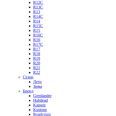
R12C
R13C
R13
R14C
R14
R15C
R15
R16C
R16
R17C
R17
R18
R19
R20
R21
R22
Сезон
Лето
Зима
Бренд
Grenlander
Habilead
Kapsen
Kustone
Roadcruza