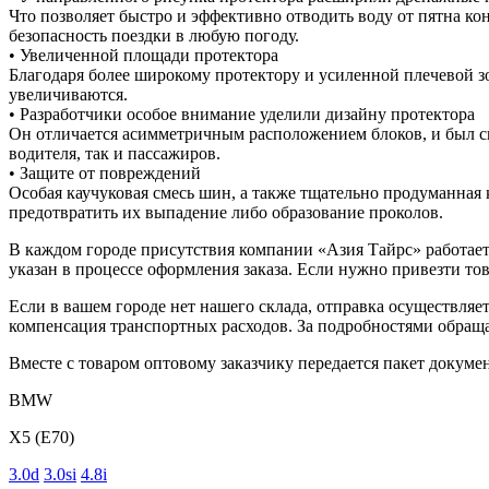
Что позволяет быстро и эффективно отводить воду от пятна ко
безопасность поездки в любую погоду.
• Увеличенной площади протектора
Благодаря более широкому протектору и усиленной плечевой зо
увеличиваются.
• Разработчики особое внимание уделили дизайну протектора
Он отличается асимметричным расположением блоков, и был сг
водителя, так и пассажиров.
• Защите от повреждений
Особая каучуковая смесь шин, а также тщательно продуманная
предотвратить их выпадение либо образование проколов.
В каждом городе присутствия компании «Азия Тайрс» работает 
указан в процессе оформления заказа. Если нужно привезти тов
Если в вашем городе нет нашего склада, отправка осуществля
компенсация транспортных расходов. За подробностями обращ
Вместе с товаром оптовому заказчику передается пакет докумен
BMW
X5 (E70)
3.0d
3.0si
4.8i