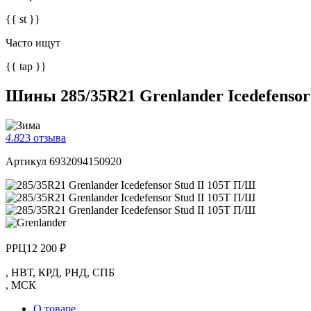
{{ st }}
Часто ищут
{{ tap }}
Шины 285/35R21 Grenlander Icedefensor
4.8
23 отзыва
Артикул 6932094150920
РРЦ
12 200 ₽
,
НВТ
,
КРД
,
РНД
,
СПБ
,
МСК
О товаре