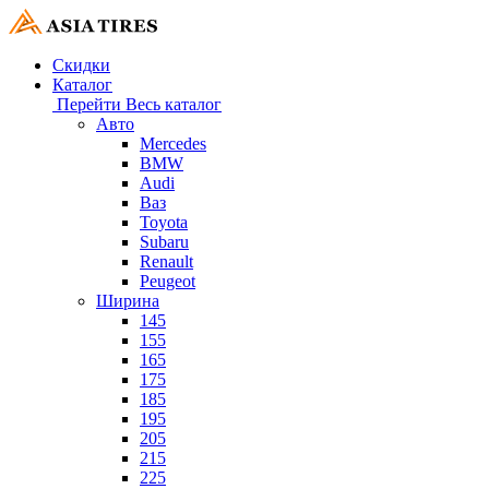
Скидки
Каталог
Перейти
Весь каталог
Авто
Mercedes
BMW
Audi
Ваз
Toyota
Subaru
Renault
Peugeot
Ширина
145
155
165
175
185
195
205
215
225