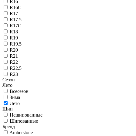
R16
R16C
R17
R17.5
R17C
R18
R19
R19.5
R20
R21
R22
R22.5
R23
Сезон
Лето
Всесезон
Зима
Лето
Шип
Нешипованные
Шипованные
Бренд
Amberstone