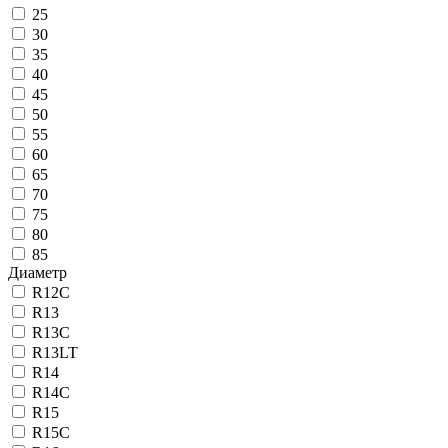
25
30
35
40
45
50
55
60
65
70
75
80
85
Диаметр
R12C
R13
R13C
R13LT
R14
R14C
R15
R15C