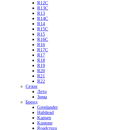
R12C
R13C
R13
R14C
R14
R15C
R15
R16C
R16
R17C
R17
R18
R19
R20
R21
R22
Сезон
Лето
Зима
Бренд
Grenlander
Habilead
Kapsen
Kustone
Roadcruza