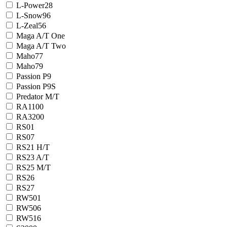
L-Power28
L-Snow96
L-Zeal56
Maga A/T One
Maga A/T Two
Maho77
Maho79
Passion P9
Passion P9S
Predator M/T
RA1100
RA3200
RS01
RS07
RS21 H/T
RS23 A/T
RS25 M/T
RS26
RS27
RW501
RW506
RW516