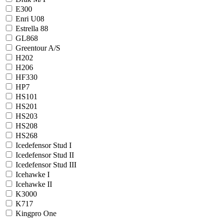
E300
Enri U08
Estrella 88
GL868
Greentour A/S
H202
H206
HF330
HP7
HS101
HS201
HS203
HS208
HS268
Icedefensor Stud I
Icedefensor Stud II
Icedefensor Stud III
Icehawke I
Icehawke II
K3000
K717
Kingpro One