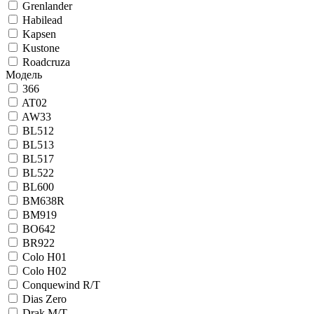
Grenlander
Habilead
Kapsen
Kustone
Roadcruza
Модель
366
AT02
AW33
BL512
BL513
BL517
BL522
BL600
BM638R
BM919
BO642
BR922
Colo H01
Colo H02
Conquewind R/T
Dias Zero
Drak M/T