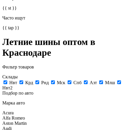
{{ st }}
Часто ищут
{{ tap }}
Летние шины оптом в
Краснодаре
Фильтр товаров
Склады
Нвт
Крд
Рнд
Мск
Спб
Азт
Млш
Нвт2
Подбор по авто
Марка авто
Acura
Alfa Romeo
Aston Martin
Audi